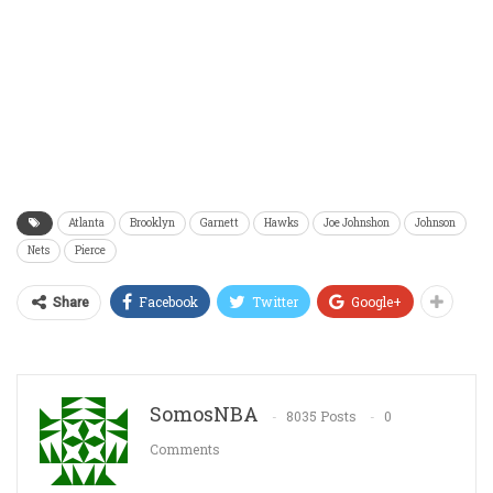
Atlanta
Brooklyn
Garnett
Hawks
Joe Johnshon
Johnson
Nets
Pierce
Facebook
Twitter
Google+
Share
SomosNBA
8035 Posts
0
Comments