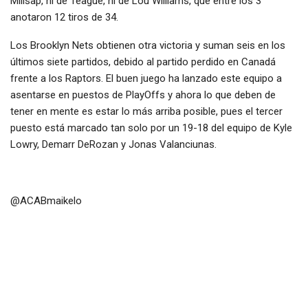
Millsap, ni de Teague, ni de Lou Williams, que entre los 3
anotaron 12 tiros de 34.
Los Brooklyn Nets obtienen otra victoria y suman seis en los
últimos siete partidos, debido al partido perdido en Canadá
frente a los Raptors. El buen juego ha lanzado este equipo a
asentarse en puestos de PlayOffs y ahora lo que deben de
tener en mente es estar lo más arriba posible, pues el tercer
puesto está marcado tan solo por un 19-18 del equipo de Kyle
Lowry, Demarr DeRozan y Jonas Valanciunas.
@ACABmaikelo