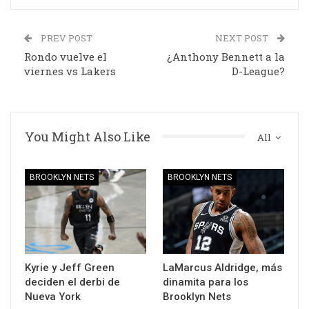
PREV POST
NEXT POST
Rondo vuelve el
¿Anthony Bennett a la
viernes vs Lakers
D-League?
You Might Also Like
All
BROOKLYN NETS
BROOKLYN NETS
Kyrie y Jeff Green
LaMarcus Aldridge, más
deciden el derbi de
dinamita para los
Nueva York
Brooklyn Nets