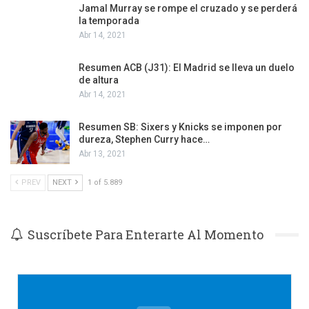
Jamal Murray se rompe el cruzado y se perderá
la temporada
Abr 14, 2021
Resumen ACB (J31): El Madrid se lleva un duelo
de altura
Abr 14, 2021
Resumen SB: Sixers y Knicks se imponen por
dureza, Stephen Curry hace…
Abr 13, 2021
PREV
NEXT
1 of 5.889
Suscríbete Para Enterarte Al Momento