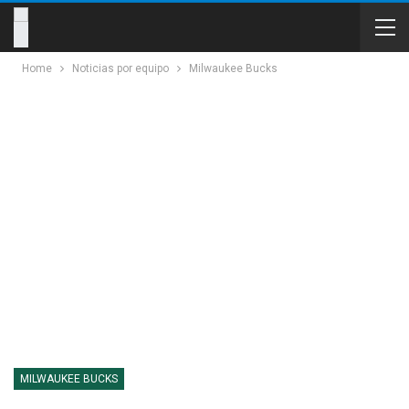
Home
Noticias por equipo
Milwaukee Bucks
MILWAUKEE BUCKS