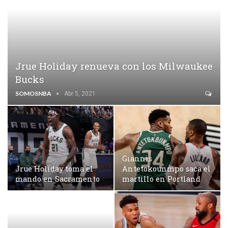
Jrue Holiday renueva con los Milwaukee
Bucks
SOMOSNBA
Abr 5, 2021
Giannis
Jrue Holiday toma el
Antetokounmpo saca el
mando en Sacramento
martillo en Portland