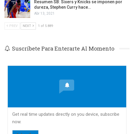
Resumen SB: Sixers y Knicks se imponen por
dureza, Stephen Curry hace…
Abr 13, 2021
PREV
NEXT
1 of 5.889
Suscríbete Para Enterarte Al Momento
Get real time updates directly on you device, subscribe
now.