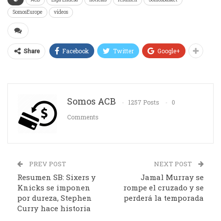
SomosEurope
vídeos
Facebook
Twitter
Google+
Share
Somos ACB
1257 Posts
0
Comments
PREV POST
NEXT POST
Resumen SB: Sixers y
Jamal Murray se
Knicks se imponen
rompe el cruzado y se
por dureza, Stephen
perderá la temporada
Curry hace historia