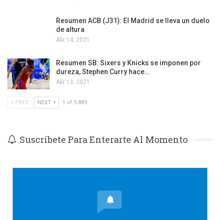
Resumen ACB (J31): El Madrid se lleva un duelo
de altura
Abr 14, 2021
Resumen SB: Sixers y Knicks se imponen por
dureza, Stephen Curry hace…
Abr 13, 2021
PREV
NEXT
1 of 5.889
Suscríbete Para Enterarte Al Momento