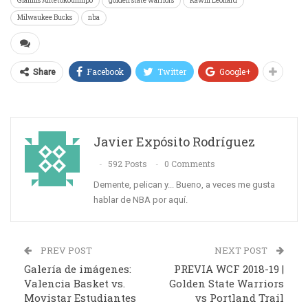
Giannis Antetokounmpo
golden state warriors
Kawhi Leonard
Milwaukee Bucks
nba
Facebook
Twitter
Google+
Share
Javier Expósito Rodríguez
592 Posts
0 Comments
Demente, pelican y... Bueno, a veces me gusta
hablar de NBA por aquí.
PREV POST
NEXT POST
Galería de imágenes:
PREVIA WCF 2018-19 |
Valencia Basket vs.
Golden State Warriors
Movistar Estudiantes
vs Portland Trail