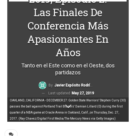
Las Finales De
Conferencia Más
Apasionantes En
Años
Tanto en el Este como en el Oeste, dos
partidazos
By
Javier Expósito Rodríguez
Last updated
May 27, 2019
OAKLAND, CALIFORNIA - DECEMBER 27: Golden State Warriors' Stephen Curry (30)
passes the ball against Portland Trail Blazers' Damian Lillard (0) during the first
quarter of a NBA game at Oracle Arena in Oakland, Calif., on Thursday, Dec. 27,
2017. (Ray Chavez/Digital First Media/The Mercury News via Getty Images)