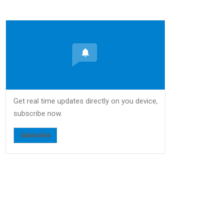
Get real time updates directly on you device,
subscribe now.
Subscribe