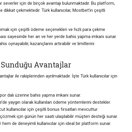
r severler için de birçok avantajı bulunmaktadır. Bu platform,
 dikkat çekmektedir. Türk kullanıcılar, Mostbet’in çeşitli
unmak için çeşitli ödeme seçenekleri ve hızlı para çekme
laması sayesinde her an ve her yerde bahis yapma imkanı sunar.
 oynayabilir, kazançlarını artırabilir ve limitlerini
a Sunduğu Avantajlar
jlar ile rakiplerinden ayrılmaktadır. İşte Türk kullanıcılar için
spor dalı üzerine bahis yapma imkanı sunar.
e’de yaygın olarak kullanılan ödeme yöntemlerini destekler.
t kullanıcılar için çeşitli bonus fırsatları mevcuttur.
özmek için günün her saati ulaşılabilir müşteri desteği sunar.
hem de deneyimli kullanıcılar için ideal bir platform sunar.