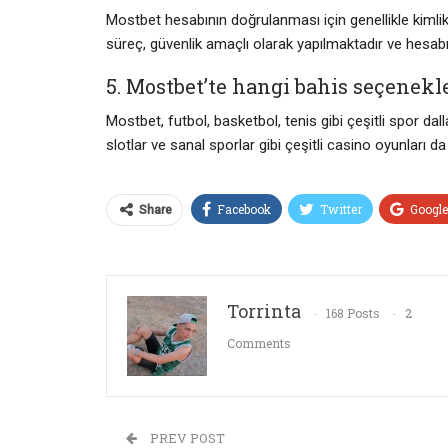
Mostbet hesabının doğrulanması için genellikle kimlik
süreç, güvenlik amaçlı olarak yapılmaktadır ve hesab
5. Mostbet’te hangi bahis seçenek
Mostbet, futbol, basketbol, tenis gibi çeşitli spor dal
slotlar ve sanal sporlar gibi çeşitli casino oyunları d
Facebook
Twitter
Googl
Share
Torrinta
168 Posts
2
Comments
PREV POST