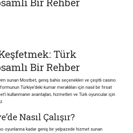
samlı Bir Rehber
 Keşfetmek: Türk
samlı Bir Rehber
eyim sunan Mostbet, geniş bahis seçenekleri ve çeşitli casino
ormunun Türkiye’deki kumar meraklıları için nasıl bir fırsat
’i kullanmanın avantajları, hizmetleri ve Türk oyuncular için
z.
’de Nasıl Çalışır?
sino oyunlarına kadar geniş bir yelpazede hizmet sunan