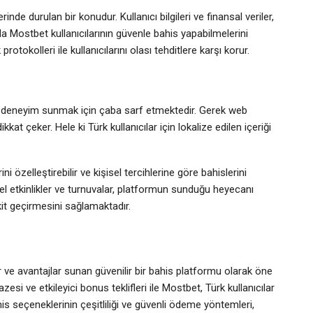
de durulan bir konudur. Kullanıcı bilgileri ve finansal veriler,
a Mostbet kullanıcılarının güvenle bahis yapabilmelerini
otokolleri ile kullanıcılarını olası tehditlere karşı korur.
bir deneyim sunmak için çaba sarf etmektedir. Gerek web
kat çeker. Hele ki Türk kullanıcılar için lokalize edilen içeriği
 özelleştirebilir ve kişisel tercihlerine göre bahislerini
 özel etkinlikler ve turnuvalar, platformun sunduğu heyecanı
kit geçirmesini sağlamaktadır.
ar ve avantajlar sunan güvenilir bir bahis platformu olarak öne
esi ve etkileyici bonus teklifleri ile Mostbet, Türk kullanıcılar
s seçeneklerinin çeşitliliği ve güvenli ödeme yöntemleri,