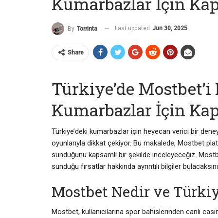
Kumarbazlar İçin Kap
Last updated
Jun 30, 2025
By
Torrinta
Share
Türkiye’de Mostbet’i
Kumarbazlar İçin Kap
Türkiye’deki kumarbazlar için heyecan verici bir den
oyunlarıyla dikkat çekiyor. Bu makalede, Mostbet platf
sunduğunu kapsamlı bir şekilde inceleyeceğiz. Mostbet
sunduğu fırsatlar hakkında ayrıntılı bilgiler bulacaksını
Mostbet Nedir ve Türkiye
Mostbet, kullanıcılarına spor bahislerinden canlı ca