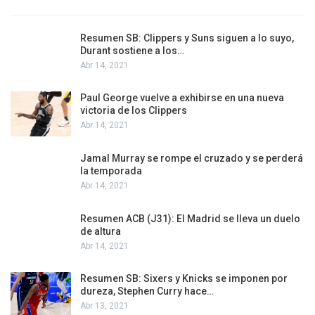
Resumen SB: Clippers y Suns siguen a lo suyo,
Durant sostiene a los…
Abr 14, 2021
Paul George vuelve a exhibirse en una nueva
victoria de los Clippers
Abr 14, 2021
Jamal Murray se rompe el cruzado y se perderá
la temporada
Abr 14, 2021
Resumen ACB (J31): El Madrid se lleva un duelo
de altura
Abr 14, 2021
Resumen SB: Sixers y Knicks se imponen por
dureza, Stephen Curry hace…
Abr 13, 2021