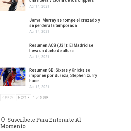
una nueva victoria de los Clippers
Abr 14, 2021
Jamal Murray se rompe el cruzado y
se perderá la temporada
Abr 14, 2021
Resumen ACB (J31): El Madrid se
lleva un duelo de altura
Abr 14, 2021
Resumen SB: Sixers y Knicks se
imponen por dureza, Stephen Curry
hace…
Abr 13, 2021
PREV
NEXT
1 of 5.889
Suscríbete Para Enterarte Al
Momento