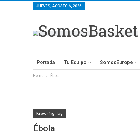
JUEVES, AGOSTO 6, 2026
Portada
Tu Equipo
SomosEurope
Home
Ébola
Browsing Tag
Ébola