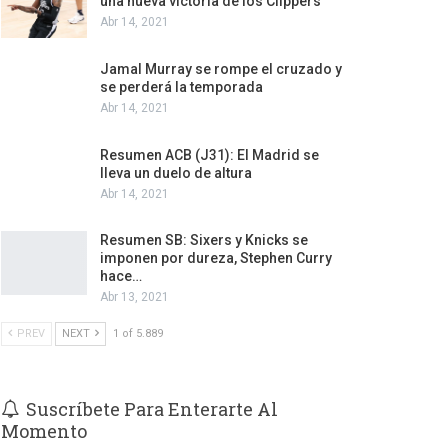
una nueva victoria de los Clippers
Abr 14, 2021
Jamal Murray se rompe el cruzado y
se perderá la temporada
Abr 14, 2021
Resumen ACB (J31): El Madrid se
lleva un duelo de altura
Abr 14, 2021
Resumen SB: Sixers y Knicks se
imponen por dureza, Stephen Curry
hace…
Abr 13, 2021
PREV
NEXT
1 of 5.889
Suscríbete Para Enterarte Al
Momento