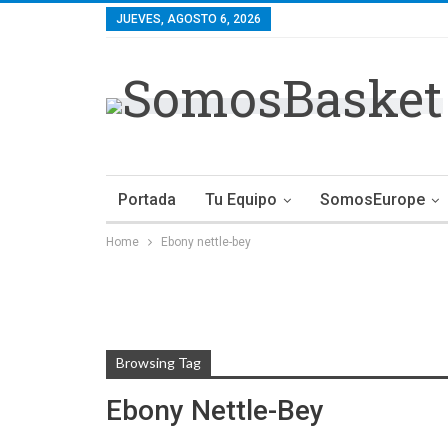
JUEVES, AGOSTO 6, 2026
Portada
Tu Equipo
SomosEurope
Home
Ebony nettle-bey
Browsing Tag
Ebony Nettle-Bey