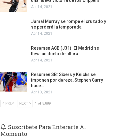
una nueva victoria de los Clippers
Abr 14, 2021
Jamal Murray se rompe el cruzado y
se perderá la temporada
Abr 14, 2021
Resumen ACB (J31): El Madrid se
lleva un duelo de altura
Abr 14, 2021
Resumen SB: Sixers y Knicks se
imponen por dureza, Stephen Curry
hace…
Abr 13, 2021
PREV
NEXT
1 of 5.889
Suscríbete Para Enterarte Al
Momento