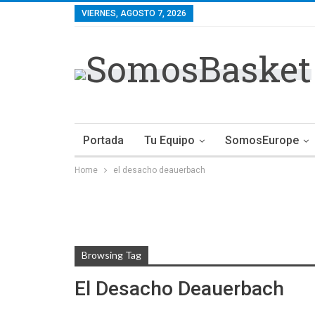
VIERNES, AGOSTO 7, 2026
Portada
Tu Equipo
SomosEurope
Home
el desacho deauerbach
Browsing Tag
El Desacho Deauerbach