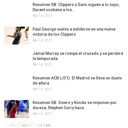
Resumen SB: Clippers y Suns siguen a lo suyo,
Durant sostiene a los…
Abr 14, 2021
Paul George vuelve a exhibirse en una nueva
victoria de los Clippers
Abr 14, 2021
Jamal Murray se rompe el cruzado y se perderá
la temporada
Abr 14, 2021
Resumen ACB (J31): El Madrid se lleva un duelo
de altura
Abr 14, 2021
Resumen SB: Sixers y Knicks se imponen por
dureza, Stephen Curry hace…
Abr 13, 2021
PREV
NEXT
1 of 5.889