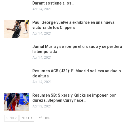
Durant sostiene a los…
Abr 14, 2021
Paul George vuelve a exhibirse en una nueva
victoria de los Clippers
Abr 14, 2021
Jamal Murray se rompe el cruzado y se perderá
la temporada
Abr 14, 2021
Resumen ACB (J31): El Madrid se lleva un duelo
de altura
Abr 14, 2021
Resumen SB: Sixers y Knicks se imponen por
dureza, Stephen Curry hace…
Abr 13, 2021
PREV
NEXT
1 of 5.889