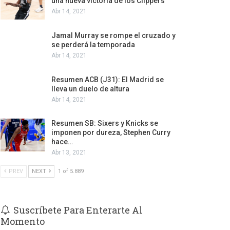
una nueva victoria de los Clippers
Abr 14, 2021
Jamal Murray se rompe el cruzado y
se perderá la temporada
Abr 14, 2021
Resumen ACB (J31): El Madrid se
lleva un duelo de altura
Abr 14, 2021
Resumen SB: Sixers y Knicks se
imponen por dureza, Stephen Curry
hace…
Abr 13, 2021
PREV
NEXT
1 of 5.889
Suscríbete Para Enterarte Al
Momento