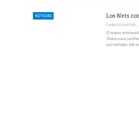
Los Nets co
NOTICIAS
CARLOS EXPÓSITO BARRIL
El nuevo entrenad
Viene para sustitu
porcentajes del e