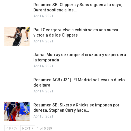
Resumen SB: Clippers y Suns siguen a lo suyo,
Durant sostiene a los…
Abr 14, 2021
Paul George vuelve a exhibirse en una nueva
victoria de los Clippers
Abr 14, 2021
Jamal Murray se rompe el cruzado y se perderá
la temporada
Abr 14, 2021
Resumen ACB (J31): El Madrid se lleva un duelo
de altura
Abr 14, 2021
Resumen SB: Sixers y Knicks se imponen por
dureza, Stephen Curry hace…
Abr 13, 2021
PREV
NEXT
1 of 5.889