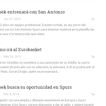
bek entrenará con San Antonio
AGA
Jun 27, 2016
2 años sin equipo profesional, Erazem Lorbek, ex ala-pívot del
rá con los San Antonio Spurs para intentar meterse en la plantilla de
 cara a la temporada que viene.
no irá al Eurobasket
AS ZAMUDIO
May 29, 2015
e los Grizzlies se someterá a una operación en su tobillo, la cual lo
asket de este año con su selección, la eslovena. A él se podría unir el
 Heat, Goran Dragic, quién se pronunciará…
ek busca su oportunidad en Spurs
BAÑEZ
Nov 4, 2014
gador con una amplia y dilatada experiencia en Europa y cuyos
enecen a los Spurs, parece dispuesto a dar el salto, y quiere hacerlo