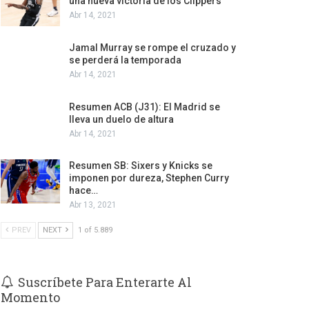
una nueva victoria de los Clippers
Abr 14, 2021
Jamal Murray se rompe el cruzado y
se perderá la temporada
Abr 14, 2021
Resumen ACB (J31): El Madrid se
lleva un duelo de altura
Abr 14, 2021
Resumen SB: Sixers y Knicks se
imponen por dureza, Stephen Curry
hace…
Abr 13, 2021
PREV
NEXT
1 of 5.889
Suscríbete Para Enterarte Al
Momento