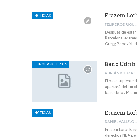
Erazem Lor
NOTICIAS
FELIPE RODRIGUEZ FR
Después de estar 
Barcelona, entrena
Gregg Popovich de
Beno Udrih 
EUROBASKET 2015
ADRIÁN BOUZ
El base suplente d
apartará del Eurob
base de los Miami
Erazem Lorb
NOTICIAS
DANIEL VALLEJO 
Erazem Lorbek, ju
derechos NBA pert