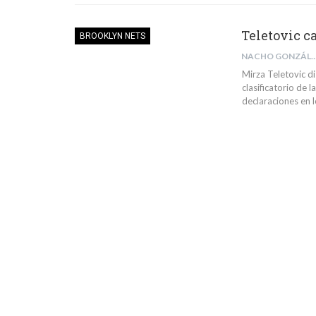
Teletovic c
BROOKLYN NETS
NACHO GONZÁLEZ 
Mirza Teletovic d
clasificatorio de
declaraciones en l