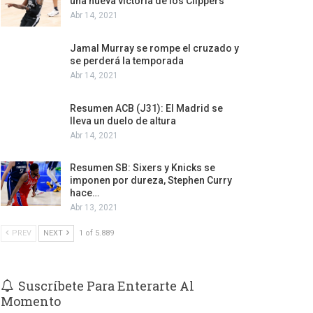
una nueva victoria de los Clippers
Abr 14, 2021
Jamal Murray se rompe el cruzado y
se perderá la temporada
Abr 14, 2021
Resumen ACB (J31): El Madrid se
lleva un duelo de altura
Abr 14, 2021
Resumen SB: Sixers y Knicks se
imponen por dureza, Stephen Curry
hace…
Abr 13, 2021
PREV
NEXT
1 of 5.889
Suscríbete Para Enterarte Al
Momento