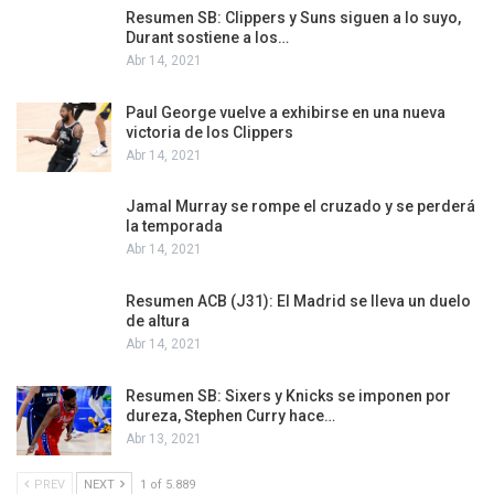
Resumen SB: Clippers y Suns siguen a lo suyo,
Durant sostiene a los…
Abr 14, 2021
Paul George vuelve a exhibirse en una nueva
victoria de los Clippers
Abr 14, 2021
Jamal Murray se rompe el cruzado y se perderá
la temporada
Abr 14, 2021
Resumen ACB (J31): El Madrid se lleva un duelo
de altura
Abr 14, 2021
Resumen SB: Sixers y Knicks se imponen por
dureza, Stephen Curry hace…
Abr 13, 2021
PREV
NEXT
1 of 5.889