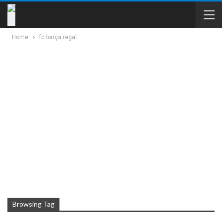
Home
fc barça regal
Browsing Tag