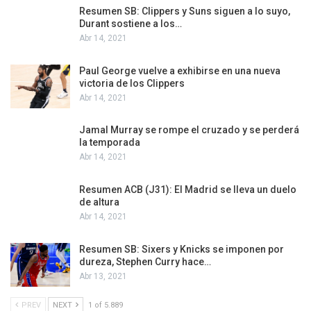
Resumen SB: Clippers y Suns siguen a lo suyo,
Durant sostiene a los…
Abr 14, 2021
Paul George vuelve a exhibirse en una nueva
victoria de los Clippers
Abr 14, 2021
Jamal Murray se rompe el cruzado y se perderá
la temporada
Abr 14, 2021
Resumen ACB (J31): El Madrid se lleva un duelo
de altura
Abr 14, 2021
Resumen SB: Sixers y Knicks se imponen por
dureza, Stephen Curry hace…
Abr 13, 2021
PREV
NEXT
1 of 5.889