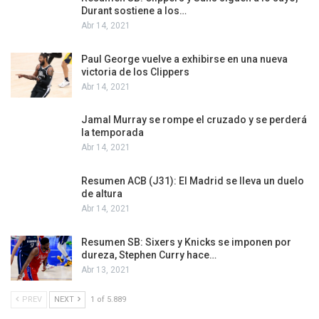
Durant sostiene a los…
Abr 14, 2021
Paul George vuelve a exhibirse en una nueva
victoria de los Clippers
Abr 14, 2021
Jamal Murray se rompe el cruzado y se perderá
la temporada
Abr 14, 2021
Resumen ACB (J31): El Madrid se lleva un duelo
de altura
Abr 14, 2021
Resumen SB: Sixers y Knicks se imponen por
dureza, Stephen Curry hace…
Abr 13, 2021
PREV
NEXT
1 of 5.889