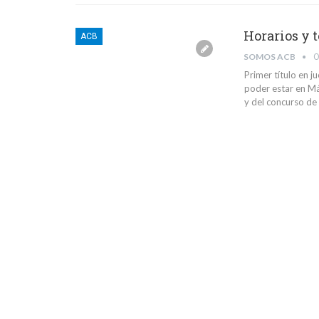
Horarios y 
ACB
SOMOS ACB
O
Primer título en ju
poder estar en Má
y del concurso de 