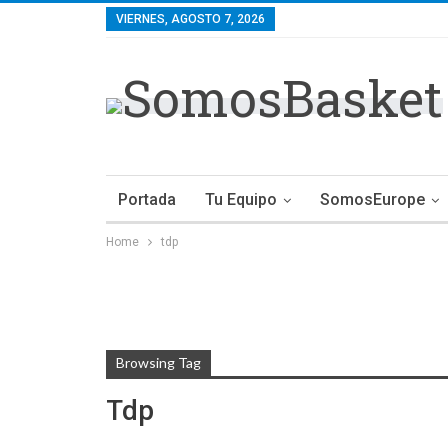
VIERNES, AGOSTO 7, 2026
Portada
Tu Equipo
SomosEurope
Home
tdp
Browsing Tag
Tdp