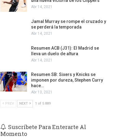
una nueva victoria de los Clippers
Abr 14, 2021
Jamal Murray se rompe el cruzado y
se perderá la temporada
Abr 14, 2021
Resumen ACB (J31): El Madrid se
lleva un duelo de altura
Abr 14, 2021
Resumen SB: Sixers y Knicks se
imponen por dureza, Stephen Curry
hace…
Abr 13, 2021
PREV
NEXT
1 of 5.889
Suscríbete Para Enterarte Al
Momento