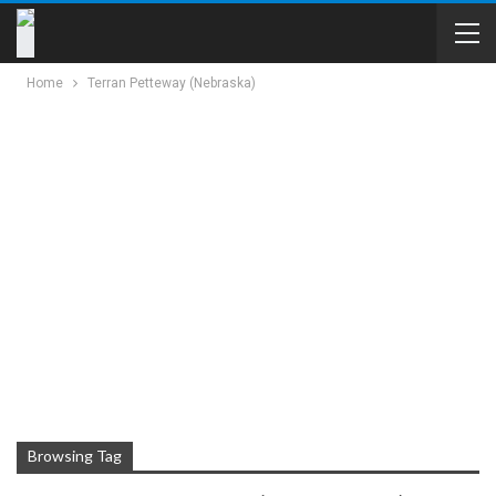
Home
Terran Petteway (Nebraska)
Browsing Tag