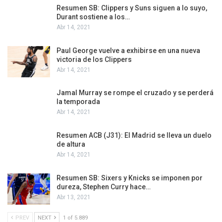
Resumen SB: Clippers y Suns siguen a lo suyo,
Durant sostiene a los…
Abr 14, 2021
Paul George vuelve a exhibirse en una nueva
victoria de los Clippers
Abr 14, 2021
Jamal Murray se rompe el cruzado y se perderá
la temporada
Abr 14, 2021
Resumen ACB (J31): El Madrid se lleva un duelo
de altura
Abr 14, 2021
Resumen SB: Sixers y Knicks se imponen por
dureza, Stephen Curry hace…
Abr 13, 2021
PREV
NEXT
1 of 5.889