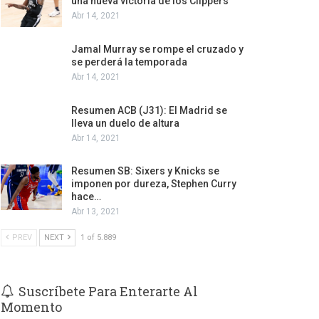
una nueva victoria de los Clippers
Abr 14, 2021
Jamal Murray se rompe el cruzado y
se perderá la temporada
Abr 14, 2021
Resumen ACB (J31): El Madrid se
lleva un duelo de altura
Abr 14, 2021
Resumen SB: Sixers y Knicks se
imponen por dureza, Stephen Curry
hace…
Abr 13, 2021
PREV
NEXT
1 of 5.889
Suscríbete Para Enterarte Al
Momento