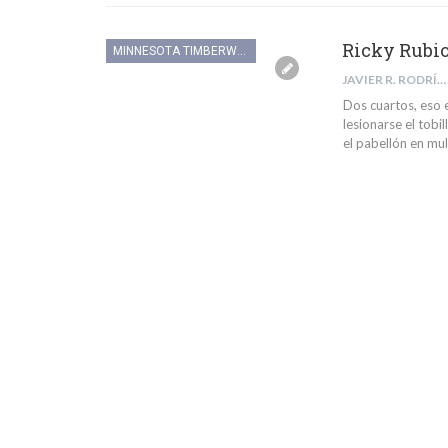
Ricky Rubio
MINNESOTA TIMBERWOLVES
JAVIER R. RODRÍGUEZ
Dos cuartos, eso 
lesionarse el tobi
el pabellón en mul