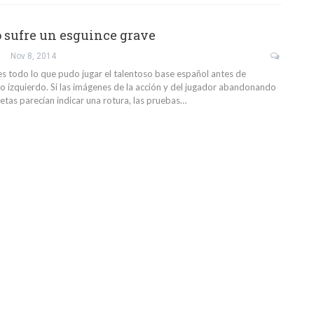
 sufre un esguince grave
Nov 8, 2014
es todo lo que pudo jugar el talentoso base español antes de
llo izquierdo. Si las imágenes de la acción y del jugador abandonando
etas parecían indicar una rotura, las pruebas…