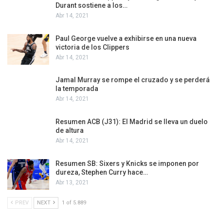
Durant sostiene a los…
Abr 14, 2021
Paul George vuelve a exhibirse en una nueva
victoria de los Clippers
Abr 14, 2021
Jamal Murray se rompe el cruzado y se perderá
la temporada
Abr 14, 2021
Resumen ACB (J31): El Madrid se lleva un duelo
de altura
Abr 14, 2021
Resumen SB: Sixers y Knicks se imponen por
dureza, Stephen Curry hace…
Abr 13, 2021
PREV
NEXT
1 of 5.889