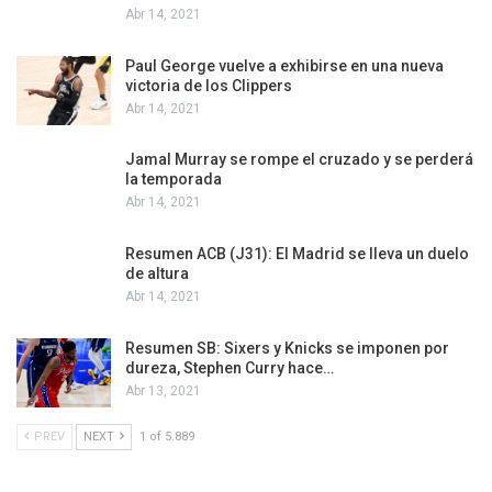
Abr 14, 2021
Paul George vuelve a exhibirse en una nueva
victoria de los Clippers
Abr 14, 2021
Jamal Murray se rompe el cruzado y se perderá
la temporada
Abr 14, 2021
Resumen ACB (J31): El Madrid se lleva un duelo
de altura
Abr 14, 2021
Resumen SB: Sixers y Knicks se imponen por
dureza, Stephen Curry hace…
Abr 13, 2021
PREV
NEXT
1 of 5.889