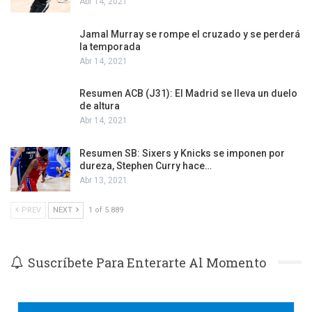
Abr 14, 2021
Jamal Murray se rompe el cruzado y se perderá
la temporada
Abr 14, 2021
Resumen ACB (J31): El Madrid se lleva un duelo
de altura
Abr 14, 2021
Resumen SB: Sixers y Knicks se imponen por
dureza, Stephen Curry hace…
Abr 13, 2021
PREV
NEXT
1 of 5.889
Suscríbete Para Enterarte Al Momento