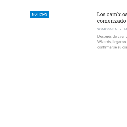
Los cambios 
NOTICIAS
comenzado
SOMOSNBA
M
Después de caer d
Wizards, llegaron
confirmarse su con