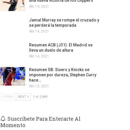
una nueva victoria de los Clippers
Abr 14, 2021
Jamal Murray se rompe el cruzado y
se perderá la temporada
Abr 14, 2021
Resumen ACB (J31): El Madrid se
lleva un duelo de altura
Abr 14, 2021
Resumen SB: Sixers y Knicks se
imponen por dureza, Stephen Curry
hace…
Abr 13, 2021
PREV
NEXT
1 of 5.889
Suscríbete Para Enterarte Al
Momento