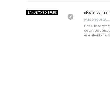
«Éste va a 
SAN ANTONIO SPURS
PABLO BOUSQUETS MUÑOZ
Con el base afron
de un nuevo jugad
es el elegido hast