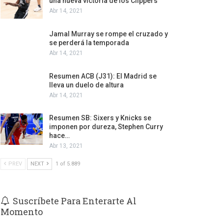
una nueva victoria de los Clippers
Abr 14, 2021
Jamal Murray se rompe el cruzado y
se perderá la temporada
Abr 14, 2021
Resumen ACB (J31): El Madrid se
lleva un duelo de altura
Abr 14, 2021
Resumen SB: Sixers y Knicks se
imponen por dureza, Stephen Curry
hace…
Abr 13, 2021
PREV
NEXT
1 of 5.889
Suscríbete Para Enterarte Al
Momento