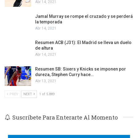
Abr 14, 2021
Jamal Murray se rompe el cruzado y se perderá
la temporada
Abr 14, 2021
Resumen ACB (J31): El Madrid se lleva un duelo
de altura
Abr 14, 2021
Resumen SB: Sixers y Knicks se imponen por
dureza, Stephen Curry hace…
Abr 13, 2021
PREV
NEXT
1 of 5.889
Suscríbete Para Enterarte Al Momento