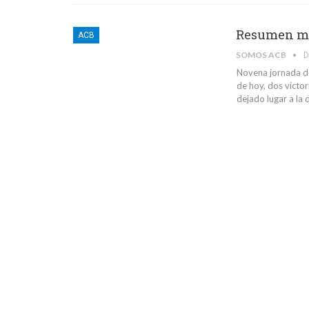
Resumen mat
ACB
SOMOS ACB
D
Novena jornada de
de hoy, dos victor
dejado lugar a la 