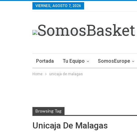
VIERNES, AGOSTO 7, 2026
Portada
Tu Equipo
SomosEurope
Home
unicaja de malagas
Browsing Tag
Unicaja De Malagas