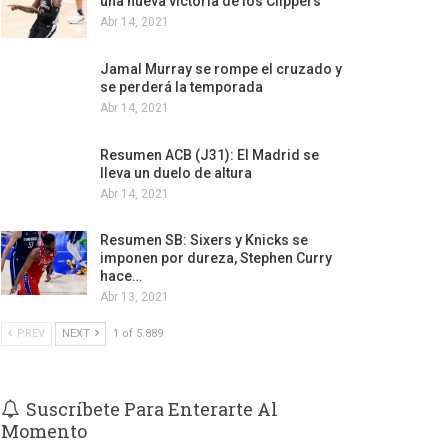
una nueva victoria de los Clippers
Abr 14, 2021
Jamal Murray se rompe el cruzado y
se perderá la temporada
Abr 14, 2021
Resumen ACB (J31): El Madrid se
lleva un duelo de altura
Abr 14, 2021
Resumen SB: Sixers y Knicks se
imponen por dureza, Stephen Curry
hace…
Abr 13, 2021
PREV
NEXT
1 of 5.889
Suscríbete Para Enterarte Al
Momento