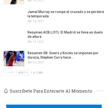
Abr 14, 2021
Jamal Murray se rompe el cruzado y se perderá
la temporada
Abr 14, 2021
Resumen ACB (J31): El Madrid se lleva un duelo
de altura
Abr 14, 2021
Resumen SB: Sixers y Knicks se imponen por
dureza, Stephen Curry hace…
Abr 13, 2021
PREV
NEXT
1 of 5.889
Suscríbete Para Enterarte Al Momento