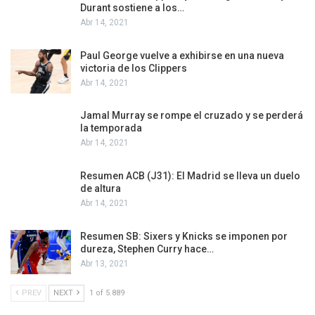
Durant sostiene a los…
Abr 14, 2021
Paul George vuelve a exhibirse en una nueva
victoria de los Clippers
Abr 14, 2021
Jamal Murray se rompe el cruzado y se perderá
la temporada
Abr 14, 2021
Resumen ACB (J31): El Madrid se lleva un duelo
de altura
Abr 14, 2021
Resumen SB: Sixers y Knicks se imponen por
dureza, Stephen Curry hace…
Abr 13, 2021
PREV
NEXT
1 of 5.889