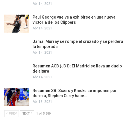
Abr 14, 2021
Paul George vuelve a exhibirse en una nueva
victoria de los Clippers
Abr 14, 2021
Jamal Murray se rompe el cruzado y se perderá
la temporada
Abr 14, 2021
Resumen ACB (J31): El Madrid se lleva un duelo
de altura
Abr 14, 2021
Resumen SB: Sixers y Knicks se imponen por
dureza, Stephen Curry hace…
Abr 13, 2021
PREV
NEXT
1 of 5.889