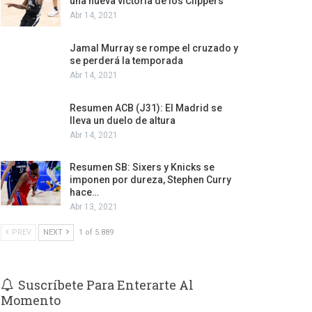
una nueva victoria de los Clippers
Abr 14, 2021
Jamal Murray se rompe el cruzado y
se perderá la temporada
Abr 14, 2021
Resumen ACB (J31): El Madrid se
lleva un duelo de altura
Abr 14, 2021
Resumen SB: Sixers y Knicks se
imponen por dureza, Stephen Curry
hace…
Abr 13, 2021
PREV
NEXT
1 of 5.889
Suscríbete Para Enterarte Al
Momento