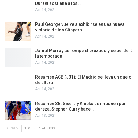
Durant sostiene a los…
Abr 14, 2021
Paul George vuelve a exhibirse en una nueva
victoria de los Clippers
Abr 14, 2021
Jamal Murray se rompe el cruzado y se perderá
la temporada
Abr 14, 2021
Resumen ACB (J31): El Madrid se lleva un duelo
de altura
Abr 14, 2021
Resumen SB: Sixers y Knicks se imponen por
dureza, Stephen Curry hace…
Abr 13, 2021
PREV
NEXT
1 of 5.889