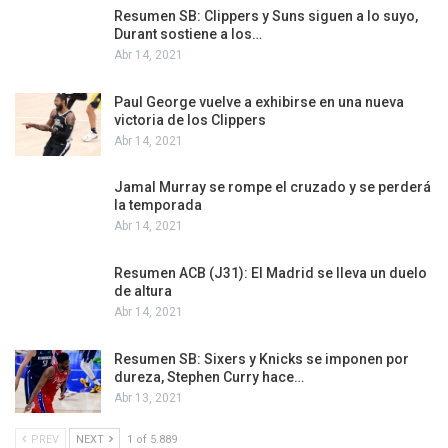
Resumen SB: Clippers y Suns siguen a lo suyo,
Durant sostiene a los…
Abr 14, 2021
Paul George vuelve a exhibirse en una nueva
victoria de los Clippers
Abr 14, 2021
Jamal Murray se rompe el cruzado y se perderá
la temporada
Abr 14, 2021
Resumen ACB (J31): El Madrid se lleva un duelo
de altura
Abr 14, 2021
Resumen SB: Sixers y Knicks se imponen por
dureza, Stephen Curry hace…
Abr 13, 2021
PREV
NEXT
1 of 5.889