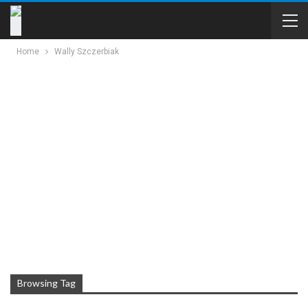
Home
Wally Szczerbiak
Browsing Tag