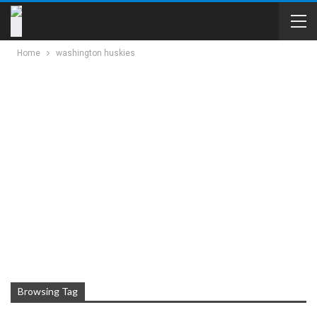
Home
washington huskies
Browsing Tag