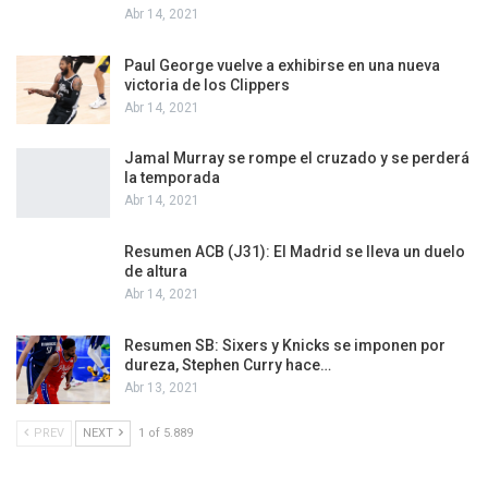
Abr 14, 2021
Paul George vuelve a exhibirse en una nueva
victoria de los Clippers
Abr 14, 2021
Jamal Murray se rompe el cruzado y se perderá
la temporada
Abr 14, 2021
Resumen ACB (J31): El Madrid se lleva un duelo
de altura
Abr 14, 2021
Resumen SB: Sixers y Knicks se imponen por
dureza, Stephen Curry hace…
Abr 13, 2021
PREV
NEXT
1 of 5.889