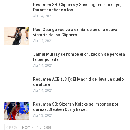
Resumen SB: Clippers y Suns siguen a lo suyo,
Durant sostiene a los…
Abr 14, 2021
Paul George vuelve a exhibirse en una nueva
victoria de los Clippers
Abr 14, 2021
Jamal Murray se rompe el cruzado y se perderá
la temporada
Abr 14, 2021
Resumen ACB (J31): El Madrid se lleva un duelo
de altura
Abr 14, 2021
Resumen SB: Sixers y Knicks se imponen por
dureza, Stephen Curry hace…
Abr 13, 2021
PREV
NEXT
1 of 5.889