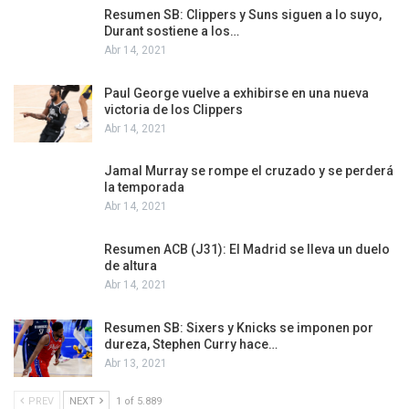
Resumen SB: Clippers y Suns siguen a lo suyo,
Durant sostiene a los…
Abr 14, 2021
Paul George vuelve a exhibirse en una nueva
victoria de los Clippers
Abr 14, 2021
Jamal Murray se rompe el cruzado y se perderá
la temporada
Abr 14, 2021
Resumen ACB (J31): El Madrid se lleva un duelo
de altura
Abr 14, 2021
Resumen SB: Sixers y Knicks se imponen por
dureza, Stephen Curry hace…
Abr 13, 2021
PREV
NEXT
1 of 5.889