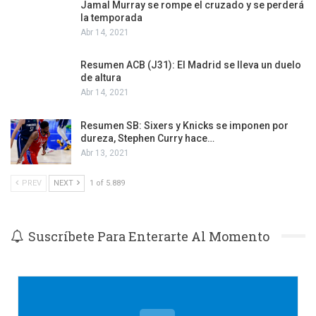
Jamal Murray se rompe el cruzado y se perderá
la temporada
Abr 14, 2021
Resumen ACB (J31): El Madrid se lleva un duelo
de altura
Abr 14, 2021
Resumen SB: Sixers y Knicks se imponen por
dureza, Stephen Curry hace…
Abr 13, 2021
PREV
NEXT
1 of 5.889
Suscríbete Para Enterarte Al Momento