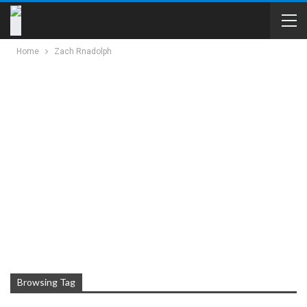
Home
Zach Rnadolph
Browsing Tag