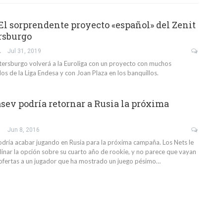
El sorprendente proyecto «español» del Zenit
rsburgo
GARCÍA
Jul 31, 2019
etersburgo volverá a la Euroliga con un proyecto con muchos
s de la Liga Endesa y con Joan Plaza en los banquillos.
sev podría retornar a Rusia la próxima
Jun 8, 2016
dría acabar jugando en Rusia para la próxima campaña. Los Nets le
linar la opción sobre su cuarto año de rookie, y no parece que vayan
 ofertas a un jugador que ha mostrado un juego pésimo…