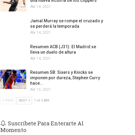
una nueva victoria de los Clippers
Abr 14, 2021
Jamal Murray se rompe el cruzado y
se perderá la temporada
Abr 14, 2021
Resumen ACB (J31): El Madrid se
lleva un duelo de altura
Abr 14, 2021
Resumen SB: Sixers y Knicks se
imponen por dureza, Stephen Curry
hace…
Abr 13, 2021
PREV
NEXT
1 of 5.889
Suscríbete Para Enterarte Al
Momento