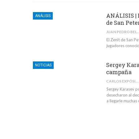
ANÁLISIS | 
ANÁLISIS
de San Pete
JUAN PEDRO BELMONTE 
El Zenit de San P
jugadores conocido
Sergey Kara
NOTICIAS
campaña
CARLOS EXPÓSITO BARRIL
Sergey Karasev po
desecharon al dec
a llegarle muchas