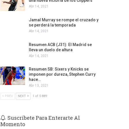
una nueva victoria de los Clippers
Abr 14, 2021
Jamal Murray se rompe el cruzado y
se perderá la temporada
Abr 14, 2021
Resumen ACB (J31): El Madrid se
lleva un duelo de altura
Abr 14, 2021
Resumen SB: Sixers y Knicks se
imponen por dureza, Stephen Curry
hace…
Abr 13, 2021
PREV
NEXT
1 of 5.889
Suscríbete Para Enterarte Al
Momento