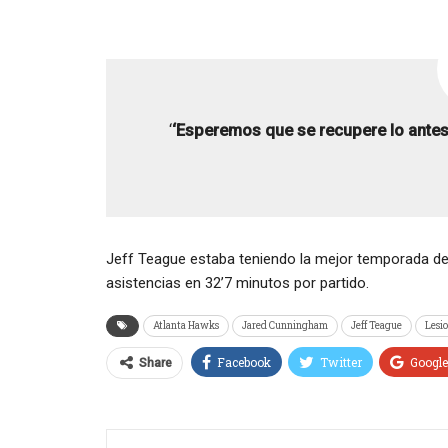
‘
‘Esperemos que se recupere lo antes
Jeff Teague estaba teniendo la mejor temporada de
asistencias en 32’7 minutos por partido.
Atlanta Hawks
Jared Cunningham
Jeff Teague
Lesi
Facebook
Twitter
Googl
Share