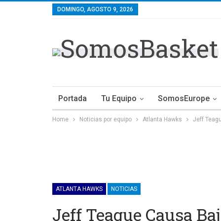
DOMINGO, AGOSTO 9, 2026
Portada
Tu Equipo
SomosEurope
Home
Noticias por equipo
Atlanta Hawks
Jeff Teagu
ATLANTA HAWKS
NOTICIAS
Jeff Teague Causa Baj