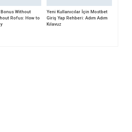
 Bonus Without
Yeni Kullanıcılar İçin Mostbet
thout Rofus: How to
Giriş Yap Rehberi: Adım Adım
ly
Kılavuz