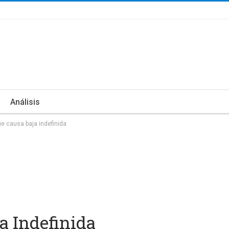
Análisis
e causa baja indefinida
a Indefinida