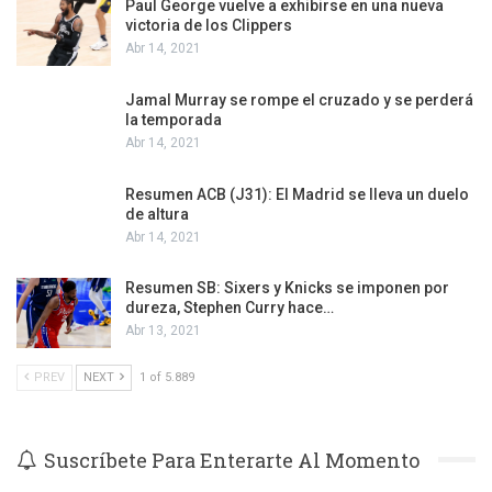
Paul George vuelve a exhibirse en una nueva
victoria de los Clippers
Abr 14, 2021
Jamal Murray se rompe el cruzado y se perderá
la temporada
Abr 14, 2021
Resumen ACB (J31): El Madrid se lleva un duelo
de altura
Abr 14, 2021
Resumen SB: Sixers y Knicks se imponen por
dureza, Stephen Curry hace…
Abr 13, 2021
PREV
NEXT
1 of 5.889
Suscríbete Para Enterarte Al Momento