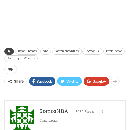
Isaiah Thomas
nba
Sacramento Kings
SomosNBA
triple-doble
Washington Wizards
Facebook
Twitter
Google+
Share
SomosNBA
8035 Posts
0
Comments