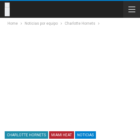
Home
Noticias por equipo
Charlotte Hornets
CHARLOTTE HORNETS
MIAMI HEAT
NOTICIAS