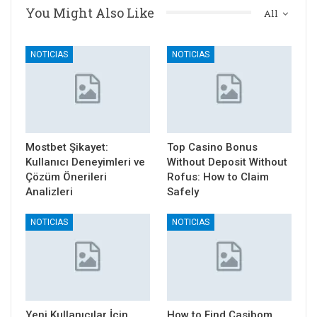
You Might Also Like
All
NOTICIAS
NOTICIAS
Mostbet Şikayet:
Top Casino Bonus
Kullanıcı Deneyimleri ve
Without Deposit Without
Çözüm Önerileri
Rofus: How to Claim
Analizleri
Safely
NOTICIAS
NOTICIAS
Yeni Kullanıcılar İçin
How to Find Casibom