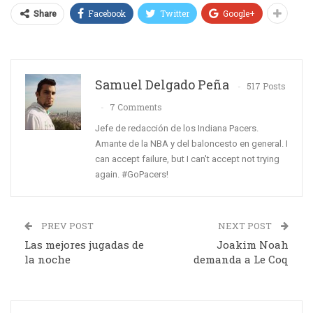
Facebook
Twitter
Google+
Share
Samuel Delgado Peña
517 Posts
7 Comments
Jefe de redacción de los Indiana Pacers.
Amante de la NBA y del baloncesto en general. I
can accept failure, but I can't accept not trying
again. #GoPacers!
PREV POST
NEXT POST
Las mejores jugadas de
Joakim Noah
la noche
demanda a Le Coq