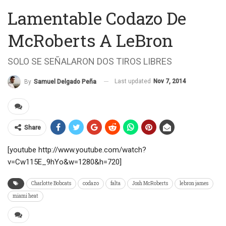
Lamentable Codazo De
McRoberts A LeBron
SOLO SE SEÑALARON DOS TIROS LIBRES
Last updated
Nov 7, 2014
By
Samuel Delgado Peña
Share
[youtube http://www.youtube.com/watch?
v=Cw115E_9hYo&w=1280&h=720]
Charlotte Bobcats
codazo
falta
Josh McRoberts
lebron james
miami heat