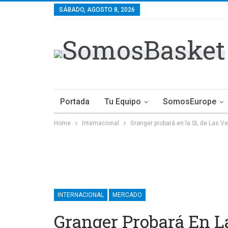
SÁBADO, AGOSTO 8, 2026
Portada
Tu Equipo
SomosEurope
Home
Internacional
Granger probará en la SL de Las V
INTERNACIONAL
MERCADO
Granger Probará En L