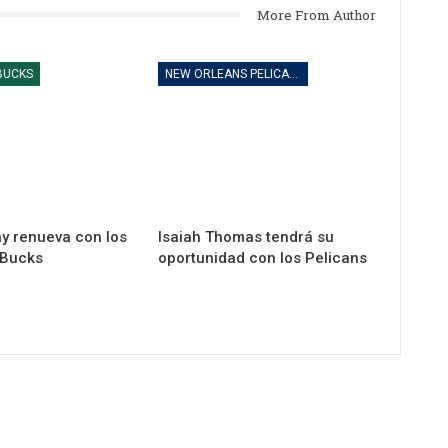
More From Author
BUCKS
NEW ORLEANS PELICANS
ay renueva con los
Isaiah Thomas tendrá su
 Bucks
oportunidad con los Pelicans