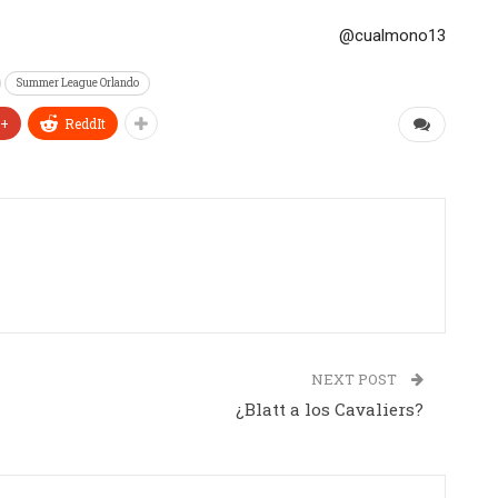
@cualmono13
Summer League Orlando
e+
ReddIt
NEXT POST
¿Blatt a los Cavaliers?