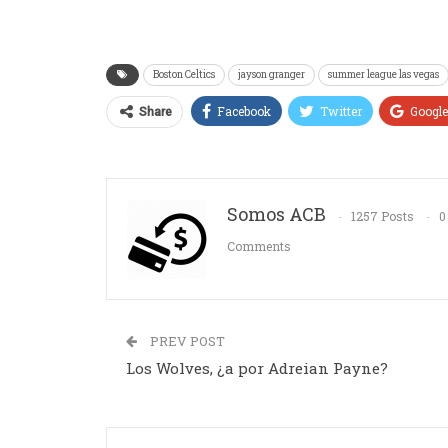
Boston Celtics
jayson granger
summer league las vegas
Facebook
Twitter
Googl
Share
Somos ACB
1257 Posts
0
Comments
PREV POST
Los Wolves, ¿a por Adreian Payne?