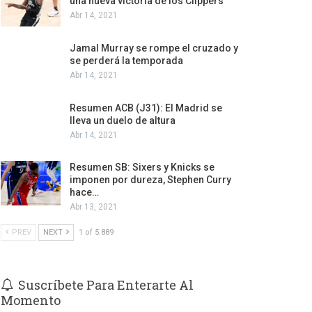
una nueva victoria de los Clippers
Abr 14, 2021
Jamal Murray se rompe el cruzado y
se perderá la temporada
Abr 14, 2021
Resumen ACB (J31): El Madrid se
lleva un duelo de altura
Abr 14, 2021
Resumen SB: Sixers y Knicks se
imponen por dureza, Stephen Curry
hace…
Abr 13, 2021
PREV
NEXT
1 of 5.889
Suscríbete Para Enterarte Al
Momento