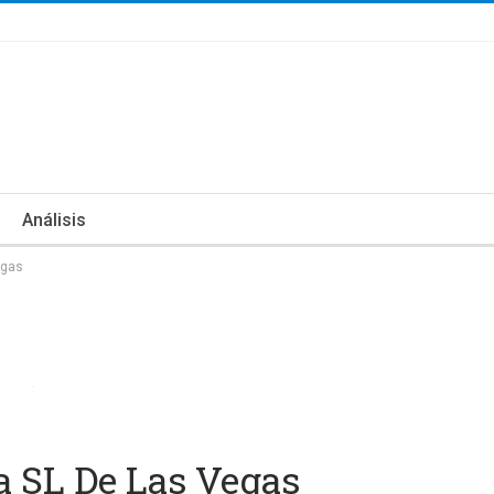
Análisis
egas
a SL De Las Vegas