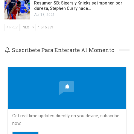
Resumen SB: Sixers y Knicks se imponen por
dureza, Stephen Curry hace…
Abr 13, 2021
PREV
NEXT
1 of 5.889
Suscríbete Para Enterarte Al Momento
Get real time updates directly on you device, subscribe
now.