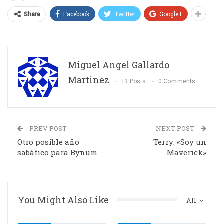
Facebook
Twitter
Google+
Share
Miguel Angel Gallardo
Martinez
13 Posts
0 Comments
PREV POST
NEXT POST
Otro posible año
Terry: «Soy un
sabático para Bynum
Maverick»
You Might Also Like
All