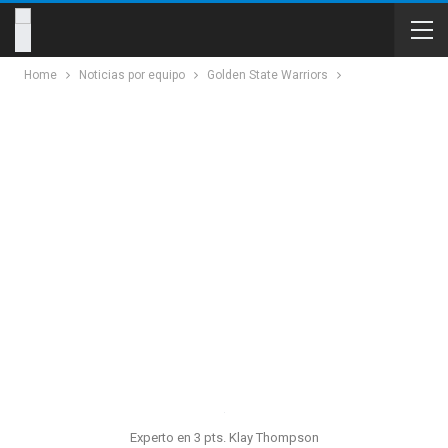
Home
Noticias por equipo
Golden State Warriors
Experto en 3 pts. Klay Thompson