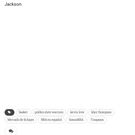
Jackson.
basket
golden state warriors
kevin love
klay thompson
Mercado de fichajes
NBA en español
SomosNBA
Traspasos