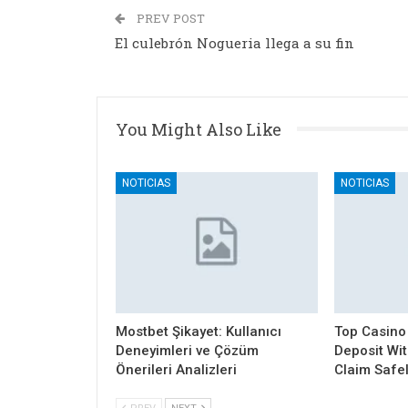
PREV POST
El culebrón Nogueria llega a su fin
You Might Also Like
NOTICIAS
NOTICIAS
Mostbet Şikayet: Kullanıcı
Top Casino
Deneyimleri ve Çözüm
Deposit Wi
Önerileri Analizleri
Claim Safe