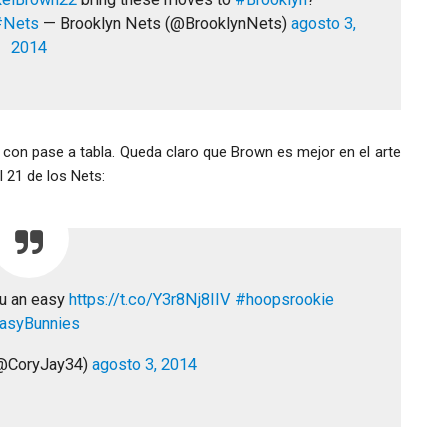
#Nets
— Brooklyn Nets (@BrooklynNets)
agosto 3,
2014
 con pase a tabla. Queda claro que Brown es mejor en el arte
 21 de los Nets:
ou an easy
https://t.co/Y3r8Nj8IIV
#hoopsrookie
asyBunnies
(@CoryJay34)
agosto 3, 2014