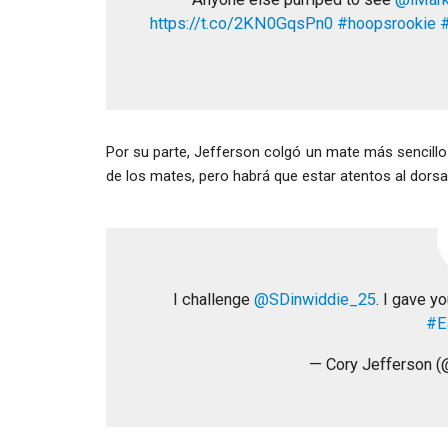
https://t.co/2KN0GqsPn0
#hoopsrookie
Por su parte, Jefferson colgó un mate más sencillo
de los mates, pero habrá que estar atentos al dorsal
I challenge
@SDinwiddie_25
. I gave y
#E
— Cory Jefferson 