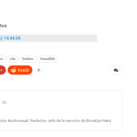
tos:
wn
nba
Rookies
SomosNBA
e+
ReddIt
92
ión Audiovisual. Redactor Jefe de la sección de Brooklyn Nets.