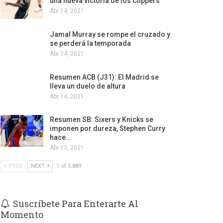
una nueva victoria de los Clippers
Abr 14, 2021
Jamal Murray se rompe el cruzado y
se perderá la temporada
Abr 14, 2021
Resumen ACB (J31): El Madrid se
lleva un duelo de altura
Abr 14, 2021
Resumen SB: Sixers y Knicks se
imponen por dureza, Stephen Curry
hace…
Abr 13, 2021
PREV
NEXT
1 of 5.889
Suscríbete Para Enterarte Al
Momento