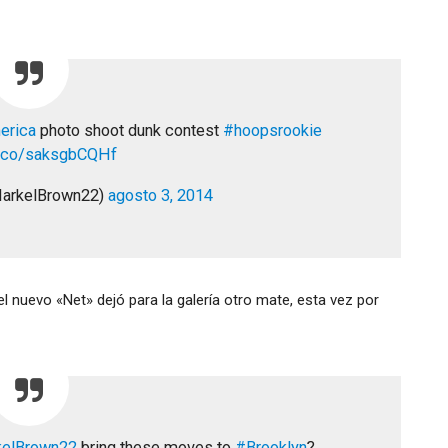
erica
photo shoot dunk contest
#hoopsrookie
/t.co/saksgbCQHf
MarkelBrown22)
agosto 3, 2014
l nuevo «Net» dejó para la galería otro mate, esta vez por
elBrown22
bring these moves to
#Brooklyn
?