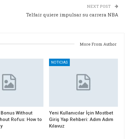
NEXT POST
Telfair quiere impulsar su carrera NBA
More From Author
NOTICIAS
 Bonus Without
Yeni Kullanıcılar İçin Mostbet
thout Rofus: How to
Giriş Yap Rehberi: Adım Adım
ly
Kılavuz