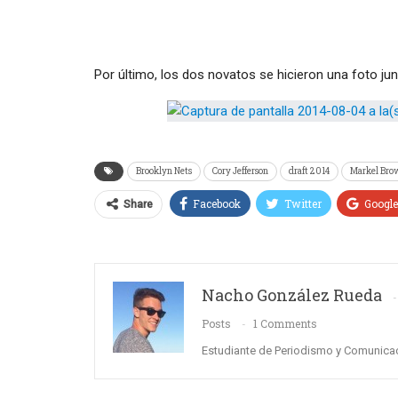
Por último, los dos novatos se hicieron una foto jun
Brooklyn Nets
Cory Jefferson
draft 2014
Markel Bro
Facebook
Twitter
Googl
Share
Nacho González Rueda
Posts
1 Comments
Estudiante de Periodismo y Comunicac