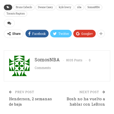
Bruno Caboclo
Dwane Casey
kyle lowry
nba
SomosNBA
Toronto Raptors
Facebook
Twitter
Google+
Share
SomosNBA
8035 Posts
0
Comments
PREV POST
NEXT POST
Henderson, 2 semanas
Bosh no ha vuelto a
de baja
hablar con LeBron