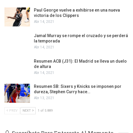
Paul George vuelve a exhibirse en una nueva
victoria de los Clippers
Abr 14, 2021
Jamal Murray se rompe el cruzado y se perderá
la temporada
Abr 14, 2021
Resumen ACB (J31): El Madrid se lleva un duelo
de altura
Abr 14, 2021
Resumen SB: Sixers y Knicks se imponen por
dureza, Stephen Curry hace…
Abr 13, 2021
PREV
NEXT
1 of 5.889
Suscríbete Para Enterarte Al Momento