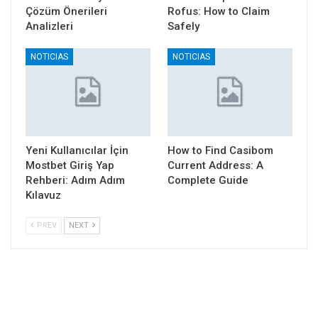
Çözüm Önerileri
Rofus: How to Claim
Analizleri
Safely
NOTICIAS
NOTICIAS
Yeni Kullanıcılar İçin
How to Find Casibom
Mostbet Giriş Yap
Current Address: A
Rehberi: Adım Adım
Complete Guide
Kılavuz
PREV
NEXT