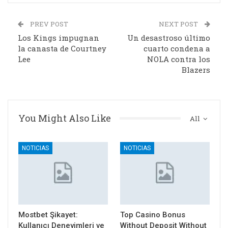
PREV POST
NEXT POST
Los Kings impugnan
Un desastroso último
la canasta de Courtney
cuarto condena a
Lee
NOLA contra los
Blazers
You Might Also Like
All
NOTICIAS
NOTICIAS
Mostbet Şikayet:
Top Casino Bonus
Kullanıcı Deneyimleri ve
Without Deposit Without