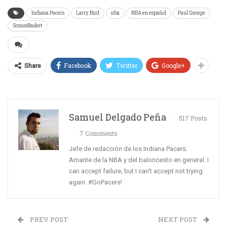
Indiana Pacers
Larry Bird
nba
NBA en español
Paul George
SomosBasket
Facebook
Twitter
Google+
Share
Samuel Delgado Peña
517 Posts
7 Comments
Jefe de redacción de los Indiana Pacers.
Amante de la NBA y del baloncesto en general. I
can accept failure, but I can't accept not trying
again. #GoPacers!
PREV POST
NEXT POST