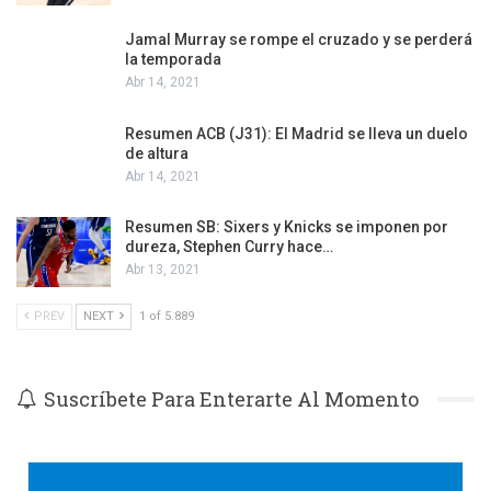
Jamal Murray se rompe el cruzado y se perderá
la temporada
Abr 14, 2021
Resumen ACB (J31): El Madrid se lleva un duelo
de altura
Abr 14, 2021
Resumen SB: Sixers y Knicks se imponen por
dureza, Stephen Curry hace…
Abr 13, 2021
PREV
NEXT
1 of 5.889
Suscríbete Para Enterarte Al Momento