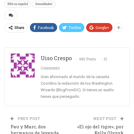
NBA en español
SomosBasket
Facebook
Twitter
Google+
Share
Uiso Crespo
690 Posts
31
Comments
Gran aficionado al mundo de la canasta.
Coordino la redacción de los Washington
Wizards (BlogFromDC). Si tienes un sueño
tienes que perseguirlo.
PREV POST
NEXT POST
Pau y Marc, dos
«El ojo del tigre», por
hermanos de leyenda
Kelly Olynyk