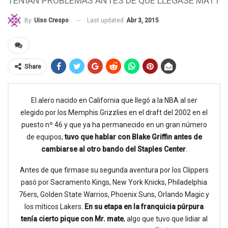
TENÍAN PROBLEMAS ANTES DE QUE LLEGASE MATT
Last updated
Abr 3, 2015
By
Uiso Crespo
Share
El alero nacido en California que llegó a la NBA al ser
elegido por los Memphis Grizzlies en el draft del 2002 en el
puesto nº 46 y que ya ha permanecido en un gran número
de equipos,
tuvo que hablar con Blake Griffin antes de
cambiarse al otro bando del Staples Center
.
Antes de que firmase su segunda aventura por los Clippers
pasó por Sacramento Kings, New York Knicks, Philadelphia
76ers, Golden State Warrios, Phoenix Suns, Orlando Magic y
los míticos Lakers.
En su etapa en la franquicia púrpura
tenía cierto pique con Mr. mate
, algo que tuvo que lidiar al