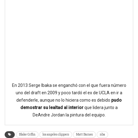
En 2013 Serge Ibaka se enganchó con el que fuera número
uno del draft en 2009 y poco tardó el ex de UCLA en ir a
defenderle, aunque no lo hiciera como es debido
pudo
demostrar su lealtad al interior
que lidera junto a
DeAndre Jordan la pintura del equipo.
Blake Grffin
los angeles clippers
Matt Barnes
nba